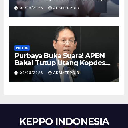
Terkait Hilangnya Bos Konter
08/06/2026
ADMKEPPOID
HP
POLITIK
Purbaya Buka Suara! APBN
Bakal Tutup Utang Kopdes
Rp 240 Triliun, Cicilan Rp 40
08/06/2026
ADMKEPPOID
Triliun per Tahun
KEPPO INDONESIA