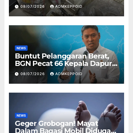
Ternyata Direktur
08/07/2026
ADMKEPPOID
Perusahaan Airsoft Gun
Impor
NEWS
Buntut Pelanggaran Berat,
BGN Pecat 66 Kepala Dapur
MBG dan Ungkap Alasannya
08/07/2026
ADMKEPPOID
NEWS
Geger Grobogan! Mayat
Dalam Bagasi Mobil Diduga