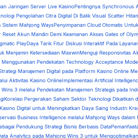
an Jaringan Server Live Kasino
Pentingnya Synchronous A
nologi Pengolahan Citra Digital Di Balik Visual Scatter Hita
da Sistem Mahjong Ways
Penyimpanan Cloud Otomatis Untu
ur Reset Akun Mandiri Demi Keamanan Akses Gates of Oly
gmatic Play
Daya Tarik Fitur Diskusi Interaktif Pada Layana
uk Menjamin Ketersediaan Maxwin
Menguji Responsivitas A
ital Menggunakan Pendekatan Technology Acceptance Mode
 Strategi Manajemen Digital pada Platform Kasino Online
ui Aktivitas Kasino Online
Implementasi Artificial Intelli
 Wins 3 melalui Pendekatan Manajemen Strategis pada Indus
gi
Korelasi Pergerakan Saham Sektor Teknologi Dikaitkan d
Kasino Digital untuk Meningkatkan Daya Saing Industri Krea
servasi Business Intelligence melalui Mahjong Ways dal
ebagai Pendukung Strategi Bisnis Berbasis Data
Pemanfaata
ata Analytics pada Mahjong Wins 3 untuk Mengoptimalkan