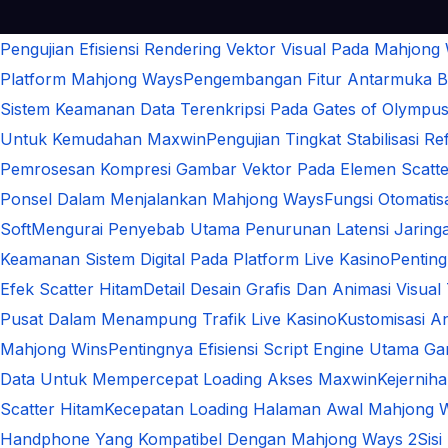
Pengujian Efisiensi Rendering Vektor Visual Pada Mahjong
Platform Mahjong Ways
Pengembangan Fitur Antarmuka Be
Sistem Keamanan Data Terenkripsi Pada Gates of Olympu
Untuk Kemudahan Maxwin
Pengujian Tingkat Stabilisasi 
Pemrosesan Kompresi Gambar Vektor Pada Elemen Scatte
Ponsel Dalam Menjalankan Mahjong Ways
Fungsi Otomati
Soft
Mengurai Penyebab Utama Penurunan Latensi Jaringa
Keamanan Sistem Digital Pada Platform Live Kasino
Pentin
Efek Scatter Hitam
Detail Desain Grafis Dan Animasi Visual
Pusat Dalam Menampung Trafik Live Kasino
Kustomisasi A
Mahjong Wins
Pentingnya Efisiensi Script Engine Utama G
Data Untuk Mempercepat Loading Akses Maxwin
Kejernih
Scatter Hitam
Kecepatan Loading Halaman Awal Mahjong 
Handphone Yang Kompatibel Dengan Mahjong Ways 2
Sis