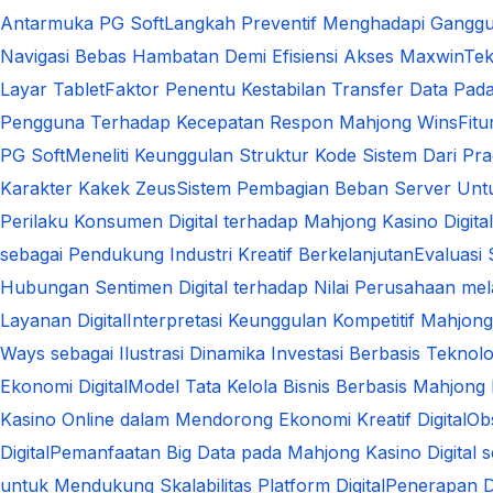
Antarmuka PG Soft
Langkah Preventif Menghadapi Ganggu
Navigasi Bebas Hambatan Demi Efisiensi Akses Maxwin
Tek
Layar Tablet
Faktor Penentu Kestabilan Transfer Data Pa
Pengguna Terhadap Kecepatan Respon Mahjong Wins
Fit
PG Soft
Meneliti Keunggulan Struktur Kode Sistem Dari Pra
Karakter Kakek Zeus
Sistem Pembagian Beban Server Unt
Perilaku Konsumen Digital terhadap Mahjong Kasino Dig
sebagai Pendukung Industri Kreatif Berkelanjutan
Evaluasi
Hubungan Sentimen Digital terhadap Nilai Perusahaan melal
Layanan Digital
Interpretasi Keunggulan Kompetitif Mahjong
Ways sebagai Ilustrasi Dinamika Investasi Berbasis Teknolo
Ekonomi Digital
Model Tata Kelola Bisnis Berbasis Mahjong 
Kasino Online dalam Mendorong Ekonomi Kreatif Digital
Ob
Digital
Pemanfaatan Big Data pada Mahjong Kasino Digital s
untuk Mendukung Skalabilitas Platform Digital
Penerapan D