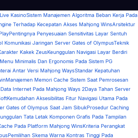
 Live Kasino
Sistem Manajemen Algoritma Beban Kerja Pada
Engine Terhadap Kecepatan Akses Mahjong Wins
Arsitektur
Play
Pentingnya Penyesuaian Sensitivitas Layar Sentuh
 Komunikasi Jaringan Server Gates of Olympus
Teknik
Karakter Kakek Zeus
Keunggulan Navigasi Layar Berdiri
 Menu Minimalis Dan Ergonomis Pada Sistem PG
terai Antar Versi Mahjong Ways
Standar Kepatuhan
win
Manajemen Memori Cache Sistem Saat Pemrosesan
 Data Internet Pada Mahjong Ways 2
Daya Tahan Server
oft
Kemudahan Aksesibilitas Fitur Navigasi Utama Pada
rver Gates of Olympus Saat Jam Sibuk
Prosedur Caching
unggulan Tata Letak Komponen Grafis Pada Tampilan
Cache Pada Platform Mahjong Wins
Kriteria Perangkat
mpus
Pemilihan Skema Warna Kontras Tinggi Pada