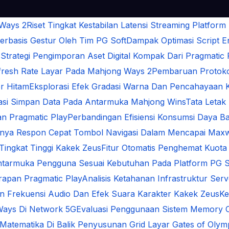
 Ways 2
Riset Tingkat Kestabilan Latensi Streaming Platform
rbasis Gestur Oleh Tim PG Soft
Dampak Optimasi Script 
s
Strategi Pengimporan Aset Digital Kompak Dari Pragmatic 
Refresh Rate Layar Pada Mahjong Ways 2
Pembaruan Protokol
r Hitam
Eksplorasi Efek Gradasi Warna Dan Pencahayaan 
sasi Simpan Data Pada Antarmuka Mahjong Wins
Tata Letak
n Pragmatic Play
Perbandingan Efisiensi Konsumsi Daya Ba
gnya Respon Cepat Tombol Navigasi Dalam Mencapai Max
 Tingkat Tinggi Kakek Zeus
Fitur Otomatis Penghemat Kuota
ntarmuka Pengguna Sesuai Kebutuhan Pada Platform PG S
arapan Pragmatic Play
Analisis Ketahanan Infrastruktur Se
an Frekuensi Audio Dan Efek Suara Karakter Kakek Zeus
Ke
Ways Di Network 5G
Evaluasi Penggunaan Sistem Memory 
i Matematika Di Balik Penyusunan Grid Layar Gates of Oly