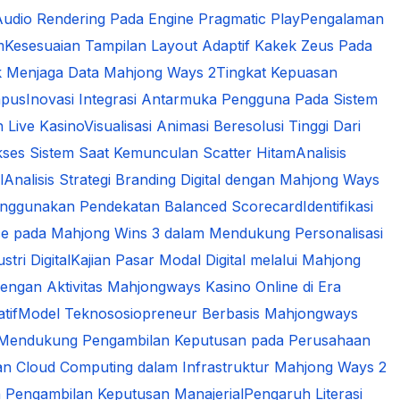
udio Rendering Pada Engine Pragmatic Play
Pengalaman
m
Kesesuaian Tampilan Layout Adaptif Kakek Zeus Pada
k Menjaga Data Mahjong Ways 2
Tingkat Kepuasan
mpus
Inovasi Integrasi Antarmuka Pengguna Pada Sistem
n Live Kasino
Visualisasi Animasi Beresolusi Tinggi Dari
kses Sistem Saat Kemunculan Scatter Hitam
Analisis
l
Analisis Strategi Branding Digital dengan Mahjong Ways
 Menggunakan Pendekatan Balanced Scorecard
Identifikasi
gence pada Mahjong Wins 3 dalam Mendukung Personalisasi
tri Digital
Kajian Pasar Modal Digital melalui Mahjong
engan Aktivitas Mahjongways Kasino Online di Era
tif
Model Teknososiopreneur Berbasis Mahjongways
am Mendukung Pengambilan Keputusan pada Perusahaan
n Cloud Computing dalam Infrastruktur Mahjong Ways 2
 Pengambilan Keputusan Manajerial
Pengaruh Literasi