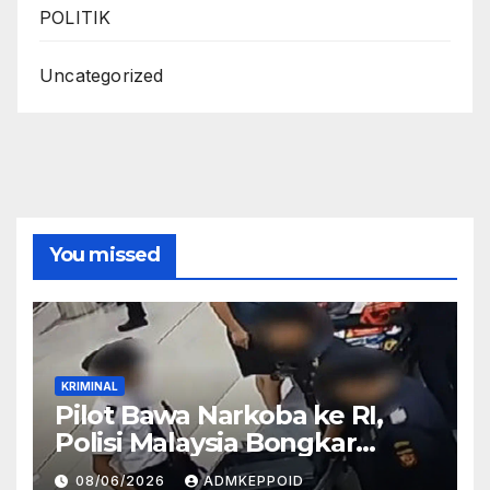
POLITIK
Uncategorized
You missed
KRIMINAL
Pilot Bawa Narkoba ke RI,
Polisi Malaysia Bongkar
Sosok Pemasok di Balik
08/06/2026
ADMKEPPOID