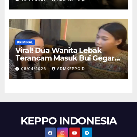
Lewat Praperadilan
KRIMINAL
Viral! Dua Wanita Lebak
Terancam Masuk Bui Gegara
Kasus Injak Al-Qur’an, Ini
08/04/2026
ADMKEPPOID
Fakta Persidangannya
KEPPO INDONESIA