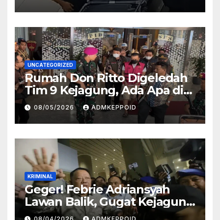
Kasus Ini
UNCATEGORIZED
Rumah Don Ritto Digeledah
Tim 9 Kejagung, Ada Apa di
Balik Kasus TPPU Febrie?
08/05/2026
ADMKEPPOID
KRIMINAL
Geger! Febrie Adriansyah
Lawan Balik, Gugat Kejagung
dan Kortas Tipidkor Polri
08/04/2026
ADMKEPPOID