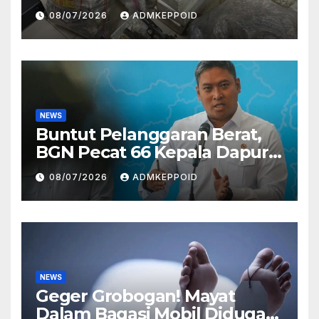
Ternyata Direktur
08/07/2026
ADMKEPPOID
Perusahaan Airsoft Gun
Impor
NEWS
Buntut Pelanggaran Berat,
BGN Pecat 66 Kepala Dapur
MBG dan Ungkap Alasannya
08/07/2026
ADMKEPPOID
NEWS
Geger Grobogan! Mayat
Dalam Bagasi Mobil Diduga