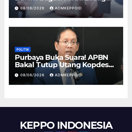
Terkait Hilangnya Bos Konter
08/06/2026
ADMKEPPOID
HP
POLITIK
Purbaya Buka Suara! APBN
Bakal Tutup Utang Kopdes
Rp 240 Triliun, Cicilan Rp 40
08/06/2026
ADMKEPPOID
Triliun per Tahun
KEPPO INDONESIA