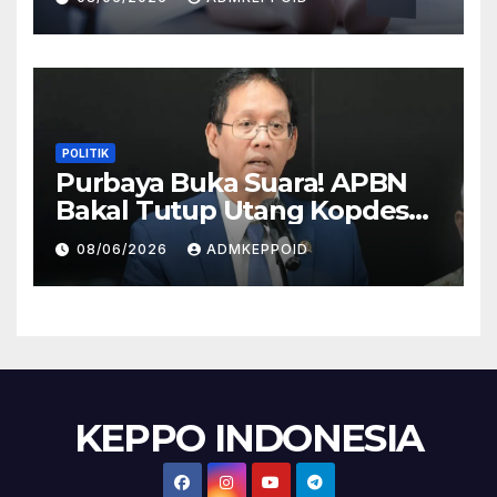
HP
POLITIK
Purbaya Buka Suara! APBN
Bakal Tutup Utang Kopdes
Rp 240 Triliun, Cicilan Rp 40
08/06/2026
ADMKEPPOID
Triliun per Tahun
KEPPO INDONESIA