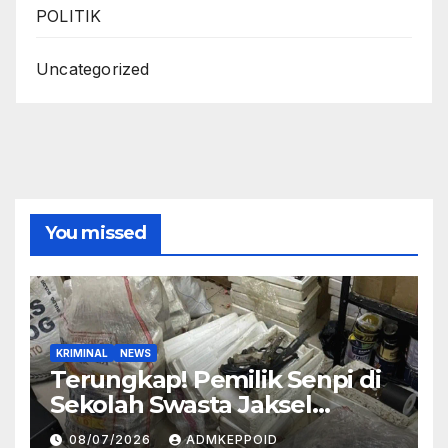
POLITIK
Uncategorized
You missed
KRIMINAL
NEWS
Terungkap! Pemilik Senpi di
Sekolah Swasta Jaksel
Ternyata Direktur
08/07/2026
ADMKEPPOID