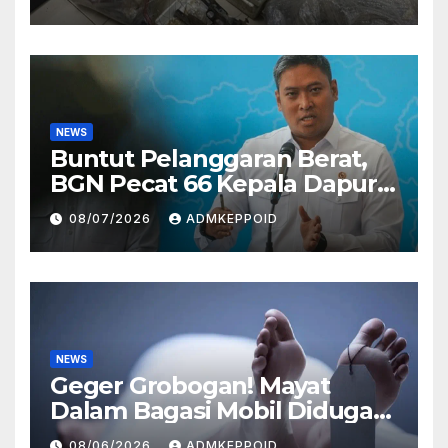
Perusahaan Airsoft Gun
Impor
NEWS
Buntut Pelanggaran Berat,
BGN Pecat 66 Kepala Dapur
MBG dan Ungkap Alasannya
08/07/2026
ADMKEPPOID
NEWS
Geger Grobogan! Mayat
Dalam Bagasi Mobil Diduga
Terkait Hilangnya Bos Konter
08/06/2026
ADMKEPPOID