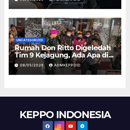
Kasus Ini
UNCATEGORIZED
Rumah Don Ritto Digeledah
Tim 9 Kejagung, Ada Apa di
Balik Kasus TPPU Febrie?
08/05/2026
ADMKEPPOID
KEPPO INDONESIA