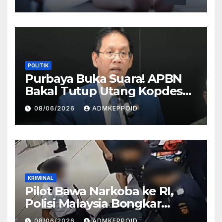
HP
POLITIK
Purbaya Buka Suara! APBN
Bakal Tutup Utang Kopdes
Rp 240 Triliun, Cicilan Rp 40
08/06/2026
ADMKEPPOID
Triliun per Tahun
KRIMINAL
Pilot Bawa Narkoba ke RI,
Polisi Malaysia Bongkar
Sosok Pemasok di Balik
08/06/2026
ADMKEPPOID