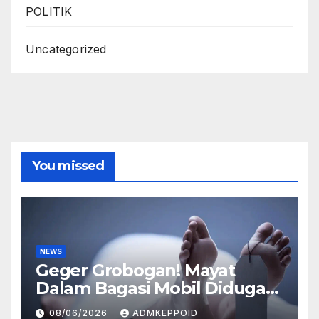
POLITIK
Uncategorized
You missed
NEWS
Geger Grobogan! Mayat
Dalam Bagasi Mobil Diduga
Terkait Hilangnya Bos Konter
08/06/2026
ADMKEPPOID