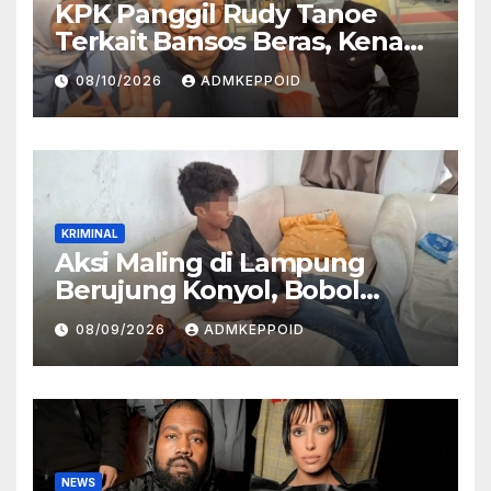
KPK Panggil Rudy Tanoe
Terkait Bansos Beras, Kenapa
Pemeriksaannya Diundur?
08/10/2026
ADMKEPPOID
KRIMINAL
Aksi Maling di Lampung
Berujung Konyol, Bobol
Rumah Malah Tertidur Pulas
08/09/2026
ADMKEPPOID
NEWS