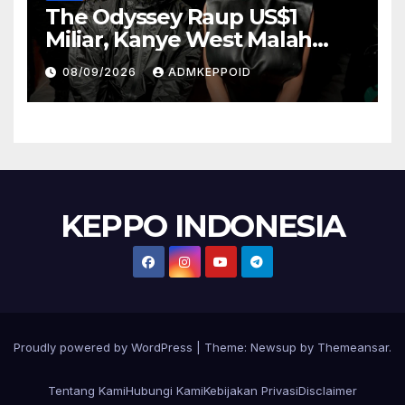
The Odyssey Raup US$1
Miliar, Kanye West Malah
Hadapi Gugatan Rp1,9 Triliun
08/09/2026
ADMKEPPOID
KEPPO INDONESIA
Proudly powered by WordPress
|
Theme:
Newsup
by
Themeansar
.
Tentang Kami
Hubungi Kami
Kebijakan Privasi
Disclaimer