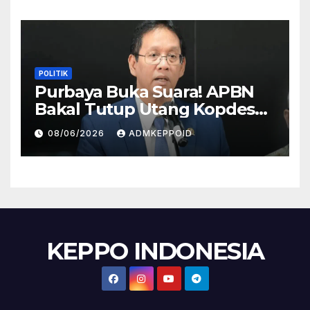
POLITIK
Purbaya Buka Suara! APBN
Bakal Tutup Utang Kopdes
Rp 240 Triliun, Cicilan Rp 40
08/06/2026
ADMKEPPOID
Triliun per Tahun
KEPPO INDONESIA