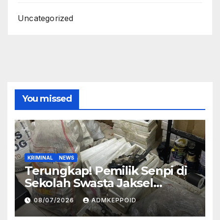
Uncategorized
You missed
KRIMINAL
NEWS
Terungkap! Pemilik Senpi di
Sekolah Swasta Jaksel
Ternyata Direktur
08/07/2026
ADMKEPPOID
Perusahaan Airsoft Gun
Impor