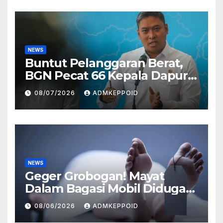
NEWS
Buntut Pelanggaran Berat,
BGN Pecat 66 Kepala Dapur
MBG dan Ungkap Alasannya
08/07/2026
ADMKEPPOID
NEWS
Geger Grobogan! Mayat
Dalam Bagasi Mobil Diduga
Terkait Hilangnya Bos Konter
08/06/2026
ADMKEPPOID
HP