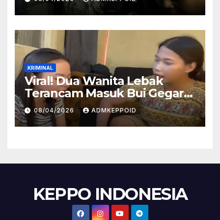
Lewat Praperadilan
KRIMINAL
Viral! Dua Wanita Lebak
Terancam Masuk Bui Gegara
Kasus Injak Al-Qur’an, Ini
08/04/2026
ADMKEPPOID
Fakta Persidangannya
KEPPO INDONESIA