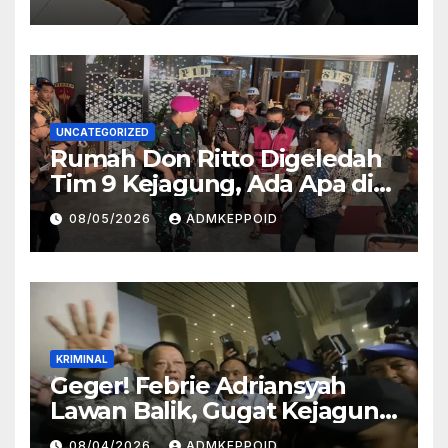
Kasus Ini
UNCATEGORIZED
Rumah Don Ritto Digeledah
Tim 9 Kejagung, Ada Apa di
Balik Kasus TPPU Febrie?
08/05/2026
ADMKEPPOID
KRIMINAL
Geger! Febrie Adriansyah
Lawan Balik, Gugat Kejagung
dan Kortas Tipidkor Polri
08/04/2026
ADMKEPPOID