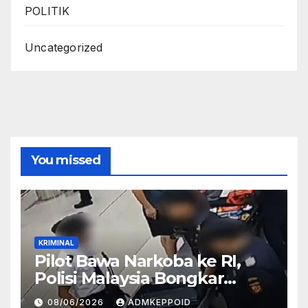
POLITIK
Uncategorized
You missed
KRIMINAL
Pilot Bawa Narkoba ke RI,
Polisi Malaysia Bongkar
Sosok Pemasok di Balik
08/06/2026
ADMKEPPOID