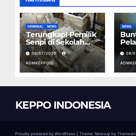
KRIMINAL
NEWS
NEWS
Terungkap! Pemilik
Bun
Senpi di Sekolah
Pela
Swasta Jaksel
BGN
08/07/2026
08/
Ternyata Direktur
Kep
Perusahaan Airsoft
dan
ADMKEPPOID
ADMKE
Gun Impor
Ala
KEPPO INDONESIA
Proudly powered by WordPress
|
Theme:
Newsup
by
Themean