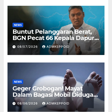
NEWS
Buntut Pelanggaran Berat,
BGN Pecat 66 Kepala Dapur
MBG dan Ungkap Alasannya
08/07/2026
ADMKEPPOID
NEWS
Geger Grobogan! Mayat
Dalam Bagasi Mobil Diduga
Terkait Hilangnya Bos Konter
08/06/2026
ADMKEPPOID
HP