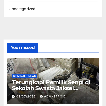
Uncategorized
You missed
KRIMINAL
NEWS
Terungkap! Pemilik Senpi di
Sekolah Swasta Jaksel
Ternyata Direktur
08/07/2026
ADMKEPPOID
Perusahaan Airsoft Gun
Impor