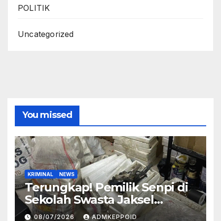
POLITIK
Uncategorized
You missed
KRIMINAL
NEWS
Terungkap! Pemilik Senpi di
Sekolah Swasta Jaksel
Ternyata Direktur
08/07/2026
ADMKEPPOID