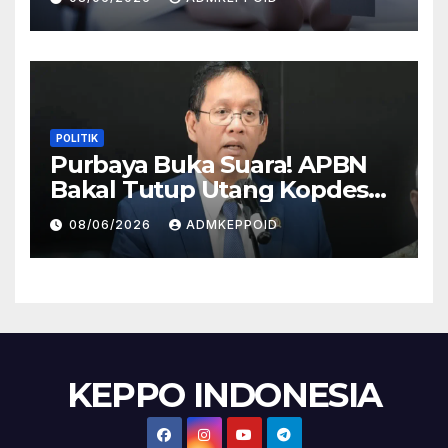
HP
POLITIK
Purbaya Buka Suara! APBN
Bakal Tutup Utang Kopdes
Rp 240 Triliun, Cicilan Rp 40
08/06/2026
ADMKEPPOID
Triliun per Tahun
KEPPO INDONESIA