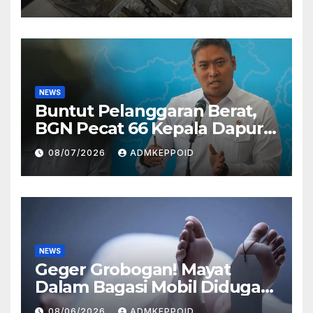
Perusahaan Airsoft Gun
Impor
NEWS
Buntut Pelanggaran Berat,
BGN Pecat 66 Kepala Dapur
MBG dan Ungkap Alasannya
08/07/2026
ADMKEPPOID
NEWS
Geger Grobogan! Mayat
Dalam Bagasi Mobil Diduga
Terkait Hilangnya Bos Konter
08/06/2026
ADMKEPPOID