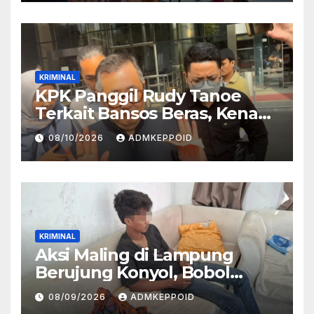
KRIMINAL
KPK Panggil Rudy Tanoe
Terkait Bansos Beras, Kenapa
Pemeriksaannya Diundur?
08/10/2026
ADMKEPPOID
KRIMINAL
Aksi Maling di Lampung
Berujung Konyol, Bobol
Rumah Malah Tertidur Pulas
08/09/2026
ADMKEPPOID