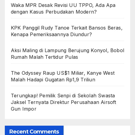
Waka MPR Desak Revisi UU TPPO, Ada Apa
dengan Kasus Perbudakan Modern?
KPK Panggil Rudy Tanoe Terkait Bansos Beras,
Kenapa Pemeriksaannya Diundur?
Aksi Maling di Lampung Berujung Konyol, Bobol
Rumah Malah Tertidur Pulas
The Odyssey Raup US$1 Miliar, Kanye West
Malah Hadapi Gugatan Rp1,9 Triliun
Terungkap! Pemilik Senpi di Sekolah Swasta
Jaksel Ternyata Direktur Perusahaan Airsoft
Gun Impor
Recent Comments