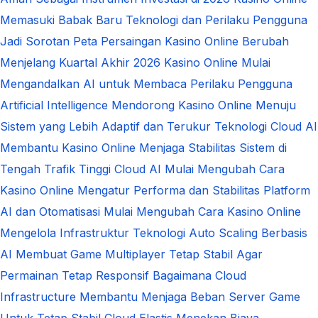
Memasuki Babak Baru Teknologi dan Perilaku Pengguna
Jadi Sorotan
Peta Persaingan Kasino Online Berubah
Menjelang Kuartal Akhir 2026
Kasino Online Mulai
Mengandalkan AI untuk Membaca Perilaku Pengguna
Artificial Intelligence Mendorong Kasino Online Menuju
Sistem yang Lebih Adaptif dan Terukur
Teknologi Cloud AI
Membantu Kasino Online Menjaga Stabilitas Sistem di
Tengah Trafik Tinggi
Cloud AI Mulai Mengubah Cara
Kasino Online Mengatur Performa dan Stabilitas Platform
AI dan Otomatisasi Mulai Mengubah Cara Kasino Online
Mengelola Infrastruktur Teknologi
Auto Scaling Berbasis
AI Membuat Game Multiplayer Tetap Stabil Agar
Permainan Tetap Responsif
Bagaimana Cloud
Infrastructure Membantu Menjaga Beban Server Game
Untuk Tetap Stabil
Cloud Elastis Menekan Biaya