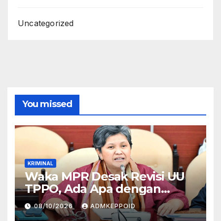
Uncategorized
You missed
KRIMINAL
Waka MPR Desak Revisi UU
TPPO, Ada Apa dengan
Kasus Perbudakan Modern?
08/10/2026
ADMKEPPOID