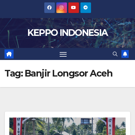
Skip
to
content
KEPPO INDONESIA
Tag:
Banjir Longsor Aceh