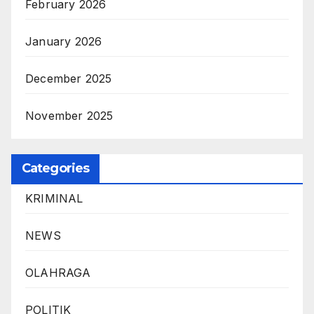
February 2026
January 2026
December 2025
November 2025
Categories
KRIMINAL
NEWS
OLAHRAGA
POLITIK