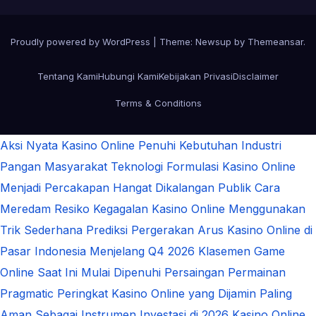
Proudly powered by WordPress
|
Theme:
Newsup
by
Themeansar
.
Tentang Kami
Hubungi Kami
Kebijakan Privasi
Disclaimer
Terms & Conditions
Aksi Nyata Kasino Online Penuhi Kebutuhan Industri
Pangan Masyarakat
Teknologi Formulasi Kasino Online
Menjadi Percakapan Hangat Dikalangan Publik
Cara
Meredam Resiko Kegagalan Kasino Online Menggunakan
Trik Sederhana
Prediksi Pergerakan Arus Kasino Online di
Pasar Indonesia Menjelang Q4 2026
Klasemen Game
Online Saat Ini Mulai Dipenuhi Persaingan Permainan
Pragmatic
Peringkat Kasino Online yang Dijamin Paling
Aman Sebagai Instrumen Investasi di 2026
Kasino Online