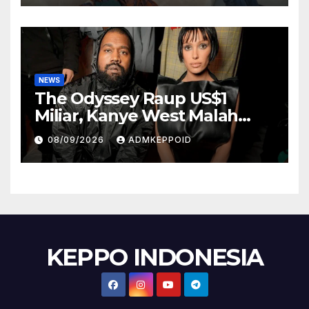
NEWS
The Odyssey Raup US$1
Miliar, Kanye West Malah
Hadapi Gugatan Rp1,9 Triliun
08/09/2026
ADMKEPPOID
KEPPO INDONESIA