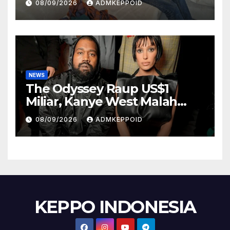
08/09/2026
ADMKEPPOID
NEWS
The Odyssey Raup US$1
Miliar, Kanye West Malah
Hadapi Gugatan Rp1,9 Triliun
08/09/2026
ADMKEPPOID
KEPPO INDONESIA