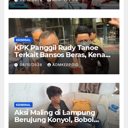
KRIMINAL
KPK Panggil Rudy Tanoe
Terkait Bansos Beras, Kenapa
Pemeriksaannya Diundur?
08/10/2026
ADMKEPPOID
KRIMINAL
Aksi Maling di Lampung
Berujung Konyol, Bobol
Rumah Malah Tertidur Pulas