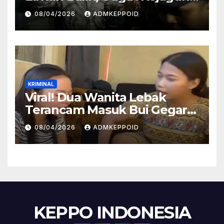
dan Kortas Tipidkor Polri
08/04/2026
ADMKEPPOID
Lewat Praperadilan
KRIMINAL
Viral! Dua Wanita Lebak
Terancam Masuk Bui Gegara
Kasus Injak Al-Qur’an, Ini
08/04/2026
ADMKEPPOID
Fakta Persidangannya
KEPPO INDONESIA