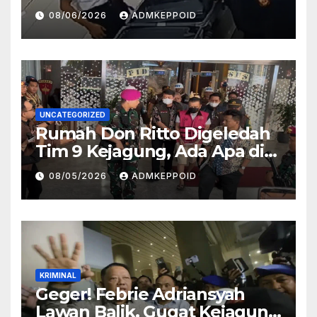
Sosok Pemasok di Balik
08/06/2026
ADMKEPPOID
Kasus Ini
UNCATEGORIZED
Rumah Don Ritto Digeledah
Tim 9 Kejagung, Ada Apa di
Balik Kasus TPPU Febrie?
08/05/2026
ADMKEPPOID
KRIMINAL
Geger! Febrie Adriansyah
Lawan Balik, Gugat Kejagung