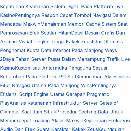
Kepatuhan Keamanan Sistem Digital Pada Platform Live
Kasino
Pentingnya Respon Cepat Tombol Navigasi Dalam
Mencapai Maxwin
Manajemen Memori Cache Sistem Saat
Pemrosesan Efek Scatter Hitam
Detail Desain Grafis Dan
Animasi Visual Tingkat Tinggi Kakek Zeus
Fitur Otomatis
Penghemat Kuota Data Internet Pada Mahjong Ways
2
Daya Tahan Server Pusat Dalam Menampung Trafik Live
Kasino
Kustomisasi Antarmuka Pengguna Sesuai
Kebutuhan Pada Platform PG Soft
Kemudahan Aksesibilitas
Fitur Navigasi Utama Pada Mahjong Wins
Pentingnya
Efisiensi Script Engine Utama Garapan Pragmatic
Play
Analisis Ketahanan Infrastruktur Server Gates of
Olympus Saat Jam Sibuk
Prosedur Caching Data Untuk
Mempercepat Loading Akses Maxwin
Kejernihan Frekuensi
Audio Dan Efek Suara Karakter Kakek Zeus
Keunggulan