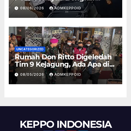
Sosok Pemasok di Balik
08/06/2026
ADMKEPPOID
Kasus Ini
UNCATEGORIZED
Rumah Don Ritto Digeledah
Tim 9 Kejagung, Ada Apa di
Balik Kasus TPPU Febrie?
08/05/2026
ADMKEPPOID
KEPPO INDONESIA