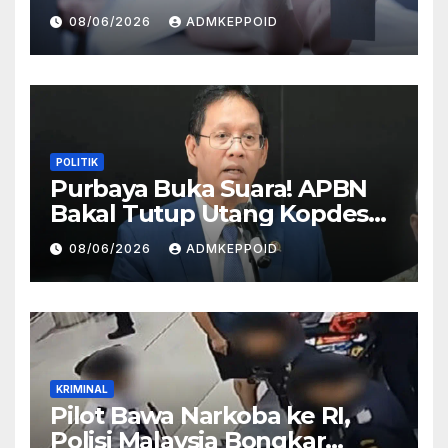
Terkait Hilangnya Bos Konter
08/06/2026
ADMKEPPOID
HP
POLITIK
Purbaya Buka Suara! APBN
Bakal Tutup Utang Kopdes
Rp 240 Triliun, Cicilan Rp 40
08/06/2026
ADMKEPPOID
Triliun per Tahun
KRIMINAL
Pilot Bawa Narkoba ke RI,
Polisi Malaysia Bongkar