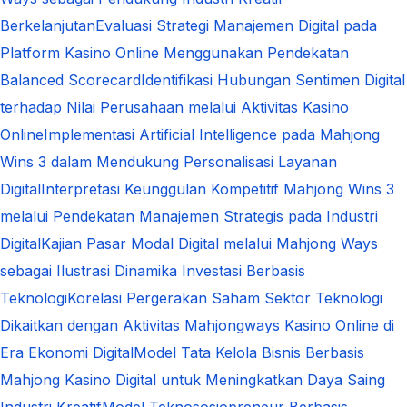
Berkelanjutan
Evaluasi Strategi Manajemen Digital pada
Platform Kasino Online Menggunakan Pendekatan
Balanced Scorecard
Identifikasi Hubungan Sentimen Digital
terhadap Nilai Perusahaan melalui Aktivitas Kasino
Online
Implementasi Artificial Intelligence pada Mahjong
Wins 3 dalam Mendukung Personalisasi Layanan
Digital
Interpretasi Keunggulan Kompetitif Mahjong Wins 3
melalui Pendekatan Manajemen Strategis pada Industri
Digital
Kajian Pasar Modal Digital melalui Mahjong Ways
sebagai Ilustrasi Dinamika Investasi Berbasis
Teknologi
Korelasi Pergerakan Saham Sektor Teknologi
Dikaitkan dengan Aktivitas Mahjongways Kasino Online di
Era Ekonomi Digital
Model Tata Kelola Bisnis Berbasis
Mahjong Kasino Digital untuk Meningkatkan Daya Saing
Industri Kreatif
Model Teknososiopreneur Berbasis