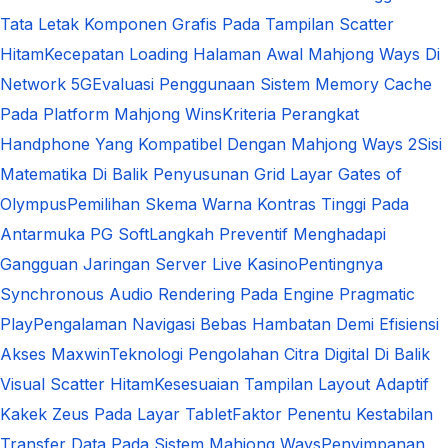
Tata Letak Komponen Grafis Pada Tampilan Scatter
Hitam
Kecepatan Loading Halaman Awal Mahjong Ways Di
Network 5G
Evaluasi Penggunaan Sistem Memory Cache
Pada Platform Mahjong Wins
Kriteria Perangkat
Handphone Yang Kompatibel Dengan Mahjong Ways 2
Sisi
Matematika Di Balik Penyusunan Grid Layar Gates of
Olympus
Pemilihan Skema Warna Kontras Tinggi Pada
Antarmuka PG Soft
Langkah Preventif Menghadapi
Gangguan Jaringan Server Live Kasino
Pentingnya
Synchronous Audio Rendering Pada Engine Pragmatic
Play
Pengalaman Navigasi Bebas Hambatan Demi Efisiensi
Akses Maxwin
Teknologi Pengolahan Citra Digital Di Balik
Visual Scatter Hitam
Kesesuaian Tampilan Layout Adaptif
Kakek Zeus Pada Layar Tablet
Faktor Penentu Kestabilan
Transfer Data Pada Sistem Mahjong Ways
Penyimpanan