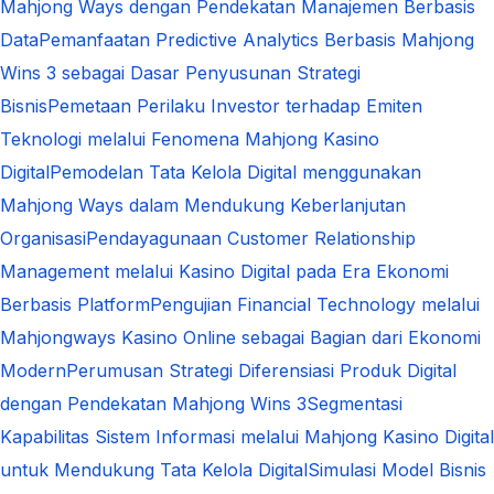
Mahjong Ways dengan Pendekatan Manajemen Berbasis
Data
Pemanfaatan Predictive Analytics Berbasis Mahjong
Wins 3 sebagai Dasar Penyusunan Strategi
Bisnis
Pemetaan Perilaku Investor terhadap Emiten
Teknologi melalui Fenomena Mahjong Kasino
Digital
Pemodelan Tata Kelola Digital menggunakan
Mahjong Ways dalam Mendukung Keberlanjutan
Organisasi
Pendayagunaan Customer Relationship
Management melalui Kasino Digital pada Era Ekonomi
Berbasis Platform
Pengujian Financial Technology melalui
Mahjongways Kasino Online sebagai Bagian dari Ekonomi
Modern
Perumusan Strategi Diferensiasi Produk Digital
dengan Pendekatan Mahjong Wins 3
Segmentasi
Kapabilitas Sistem Informasi melalui Mahjong Kasino Digital
untuk Mendukung Tata Kelola Digital
Simulasi Model Bisnis