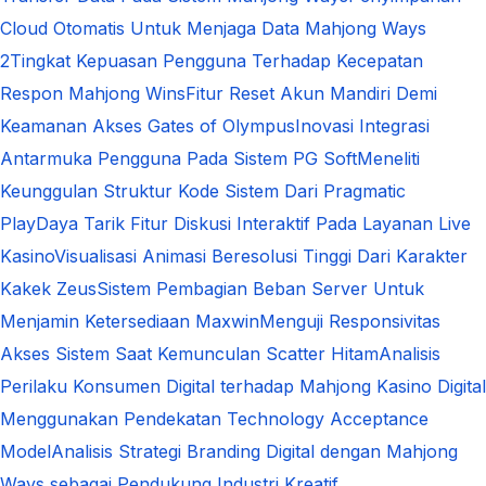
Cloud Otomatis Untuk Menjaga Data Mahjong Ways
2
Tingkat Kepuasan Pengguna Terhadap Kecepatan
Respon Mahjong Wins
Fitur Reset Akun Mandiri Demi
Keamanan Akses Gates of Olympus
Inovasi Integrasi
Antarmuka Pengguna Pada Sistem PG Soft
Meneliti
Keunggulan Struktur Kode Sistem Dari Pragmatic
Play
Daya Tarik Fitur Diskusi Interaktif Pada Layanan Live
Kasino
Visualisasi Animasi Beresolusi Tinggi Dari Karakter
Kakek Zeus
Sistem Pembagian Beban Server Untuk
Menjamin Ketersediaan Maxwin
Menguji Responsivitas
Akses Sistem Saat Kemunculan Scatter Hitam
Analisis
Perilaku Konsumen Digital terhadap Mahjong Kasino Digital
Menggunakan Pendekatan Technology Acceptance
Model
Analisis Strategi Branding Digital dengan Mahjong
Ways sebagai Pendukung Industri Kreatif