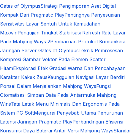
Gates of Olympus
Strategi Pengimporan Aset Digital
Kompak Dari Pragmatic Play
Pentingnya Penyesuaian
Sensitivitas Layar Sentuh Untuk Kemudahan
Maxwin
Pengujian Tingkat Stabilisasi Refresh Rate Layar
Pada Mahjong Ways 2
Pembaruan Protokol Komunikasi
Jaringan Server Gates of Olympus
Teknik Pemrosesan
Kompresi Gambar Vektor Pada Elemen Scatter
Hitam
Eksplorasi Efek Gradasi Warna Dan Pencahayaan
Karakter Kakek Zeus
Keunggulan Navigasi Layar Berdiri
Ponsel Dalam Menjalankan Mahjong Ways
Fungsi
Otomatisasi Simpan Data Pada Antarmuka Mahjong
Wins
Tata Letak Menu Minimalis Dan Ergonomis Pada
Sistem PG Soft
Mengurai Penyebab Utama Penurunan
Latensi Jaringan Pragmatic Play
Perbandingan Efisiensi
Konsumsi Daya Baterai Antar Versi Mahjong Ways
Standar