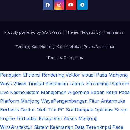
Proudly powered by WordPress
|
Theme:
Newsup
by
Themeansar
.
Tentang Kami
Hubungi Kami
Kebijakan Privasi
Disclaimer
Terms & Conditions
Pengujian Efisiensi Rendering Vektor Visual Pada Mahjong
Ways 2
Riset Tingkat Kestabilan Latensi Streaming Platform
Live Kasino
Sistem Manajemen Algoritma Beban Kerja Pada
Platform Mahjong Ways
Pengembangan Fitur Antarmuka
Berbasis Gestur Oleh Tim PG Soft
Dampak Optimasi Script
Engine Terhadap Kecepatan Akses Mahjong
Wins
Arsitektur Sistem Keamanan Data Terenkripsi Pada