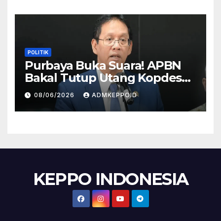
POLITIK
Purbaya Buka Suara! APBN
Bakal Tutup Utang Kopdes
Rp 240 Triliun, Cicilan Rp 40
08/06/2026
ADMKEPPOID
Triliun per Tahun
KEPPO INDONESIA