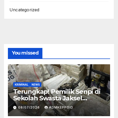
Uncategorized
You missed
KRIMINAL
NEWS
Terungkap! Pemilik Senpi di
Sekolah Swasta Jaksel
Ternyata Direktur
08/07/2026
ADMKEPPOID
Perusahaan Airsoft Gun
Impor