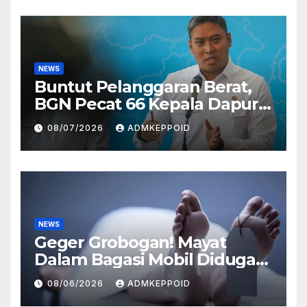
NEWS
Buntut Pelanggaran Berat,
BGN Pecat 66 Kepala Dapur
MBG dan Ungkap Alasannya
08/07/2026
ADMKEPPOID
NEWS
Geger Grobogan! Mayat
Dalam Bagasi Mobil Diduga
Terkait Hilangnya Bos Konter
08/06/2026
ADMKEPPOID
HP