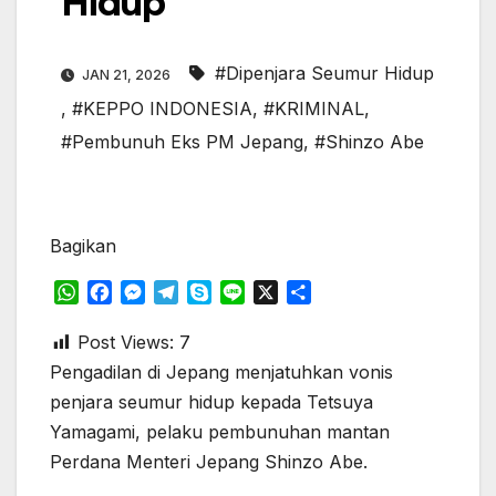
Hidup
#Dipenjara Seumur Hidup
JAN 21, 2026
,
#KEPPO INDONESIA
,
#KRIMINAL
,
#Pembunuh Eks PM Jepang
,
#Shinzo Abe
Bagikan
W
F
M
T
S
L
X
S
h
a
e
e
k
i
h
a
c
s
l
y
n
a
Post Views:
7
t
e
s
e
p
e
r
Pengadilan di Jepang menjatuhkan vonis
s
b
e
g
e
e
penjara seumur hidup kepada Tetsuya
A
o
n
r
Yamagami, pelaku pembunuhan mantan
p
o
g
a
Perdana Menteri Jepang Shinzo Abe.
p
k
e
m
r