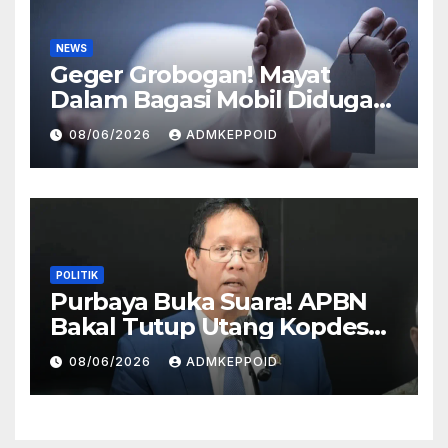
NEWS
Geger Grobogan! Mayat
Dalam Bagasi Mobil Diduga
Terkait Hilangnya Bos Konter
08/06/2026
ADMKEPPOID
HP
POLITIK
Purbaya Buka Suara! APBN
Bakal Tutup Utang Kopdes
Rp 240 Triliun, Cicilan Rp 40
08/06/2026
ADMKEPPOID
Triliun per Tahun