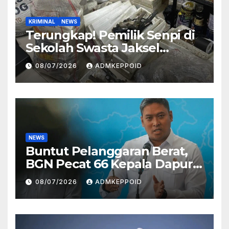
KRIMINAL
NEWS
Terungkap! Pemilik Senpi di
Sekolah Swasta Jaksel
Ternyata Direktur
08/07/2026
ADMKEPPOID
Perusahaan Airsoft Gun
Impor
NEWS
Buntut Pelanggaran Berat,
BGN Pecat 66 Kepala Dapur
MBG dan Ungkap Alasannya
08/07/2026
ADMKEPPOID