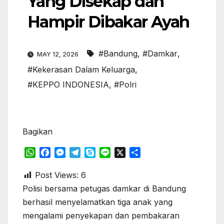
Yang Disekap dan
Hampir Dibakar Ayah
#Bandung
,
#Damkar
,
MAY 12, 2026
#Kekerasan Dalam Keluarga
,
#KEPPO INDONESIA
,
#Polri
Bagikan
W
F
M
T
S
L
X
S
h
a
e
e
k
i
h
a
c
s
l
y
n
a
Post Views:
6
t
e
s
e
p
e
r
Polisi bersama petugas damkar di Bandung
s
b
e
g
e
e
berhasil menyelamatkan tiga anak yang
A
o
n
r
mengalami penyekapan dan pembakaran
p
o
g
a