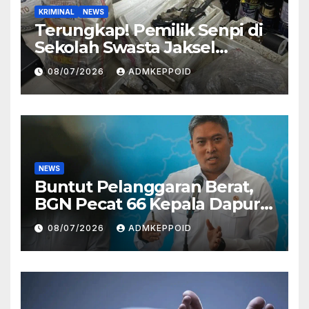
KRIMINAL
NEWS
Terungkap! Pemilik Senpi di
Sekolah Swasta Jaksel
Ternyata Direktur
08/07/2026
ADMKEPPOID
Perusahaan Airsoft Gun
Impor
NEWS
Buntut Pelanggaran Berat,
BGN Pecat 66 Kepala Dapur
MBG dan Ungkap Alasannya
08/07/2026
ADMKEPPOID