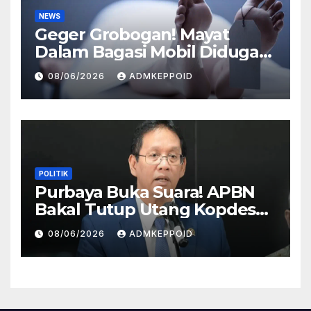
NEWS
Geger Grobogan! Mayat
Dalam Bagasi Mobil Diduga
Terkait Hilangnya Bos Konter
08/06/2026
ADMKEPPOID
HP
POLITIK
Purbaya Buka Suara! APBN
Bakal Tutup Utang Kopdes
Rp 240 Triliun, Cicilan Rp 40
08/06/2026
ADMKEPPOID
Triliun per Tahun