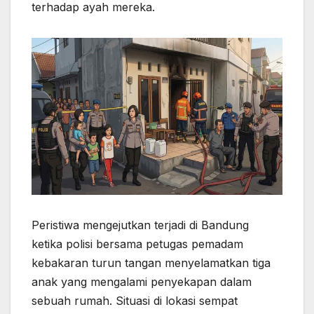
terhadap ayah mereka.
p
k
e
m
r
Peristiwa mengejutkan terjadi di
Bandung
ketika polisi bersama petugas pemadam
kebakaran turun tangan menyelamatkan tiga
anak yang mengalami penyekapan dalam
sebuah rumah. Situasi di lokasi sempat