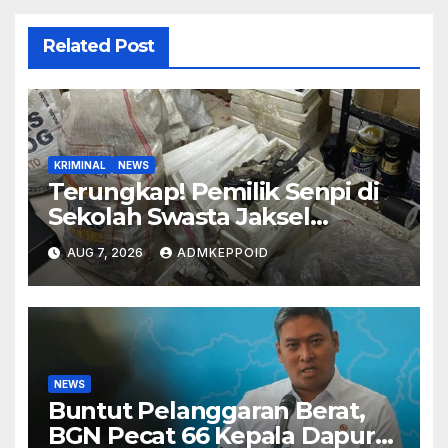
Related Post
KRIMINAL
NEWS
Terungkap! Pemilik Senpi di
Sekolah Swasta Jaksel
Ternyata Direktur
AUG 7, 2026
ADMKEPPOID
Perusahaan Airsoft Gun
Impor
NEWS
Buntut Pelanggaran Berat,
BGN Pecat 66 Kepala Dapur