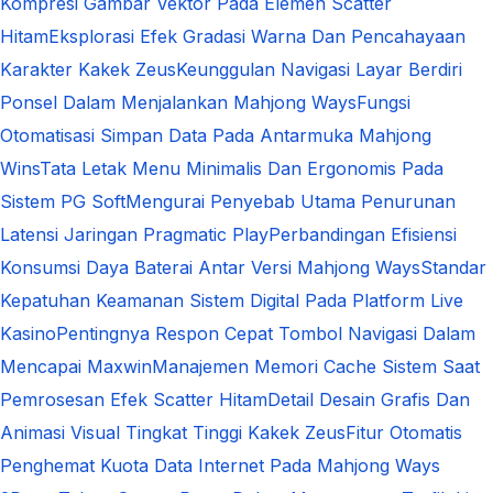
Kompresi Gambar Vektor Pada Elemen Scatter
Hitam
Eksplorasi Efek Gradasi Warna Dan Pencahayaan
Karakter Kakek Zeus
Keunggulan Navigasi Layar Berdiri
Ponsel Dalam Menjalankan Mahjong Ways
Fungsi
Otomatisasi Simpan Data Pada Antarmuka Mahjong
Wins
Tata Letak Menu Minimalis Dan Ergonomis Pada
Sistem PG Soft
Mengurai Penyebab Utama Penurunan
Latensi Jaringan Pragmatic Play
Perbandingan Efisiensi
Konsumsi Daya Baterai Antar Versi Mahjong Ways
Standar
Kepatuhan Keamanan Sistem Digital Pada Platform Live
Kasino
Pentingnya Respon Cepat Tombol Navigasi Dalam
Mencapai Maxwin
Manajemen Memori Cache Sistem Saat
Pemrosesan Efek Scatter Hitam
Detail Desain Grafis Dan
Animasi Visual Tingkat Tinggi Kakek Zeus
Fitur Otomatis
Penghemat Kuota Data Internet Pada Mahjong Ways