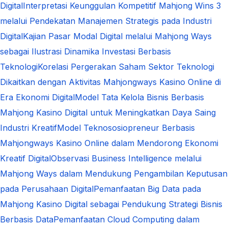
Digital
Interpretasi Keunggulan Kompetitif Mahjong Wins 3
melalui Pendekatan Manajemen Strategis pada Industri
Digital
Kajian Pasar Modal Digital melalui Mahjong Ways
sebagai Ilustrasi Dinamika Investasi Berbasis
Teknologi
Korelasi Pergerakan Saham Sektor Teknologi
Dikaitkan dengan Aktivitas Mahjongways Kasino Online di
Era Ekonomi Digital
Model Tata Kelola Bisnis Berbasis
Mahjong Kasino Digital untuk Meningkatkan Daya Saing
Industri Kreatif
Model Teknososiopreneur Berbasis
Mahjongways Kasino Online dalam Mendorong Ekonomi
Kreatif Digital
Observasi Business Intelligence melalui
Mahjong Ways dalam Mendukung Pengambilan Keputusan
pada Perusahaan Digital
Pemanfaatan Big Data pada
Mahjong Kasino Digital sebagai Pendukung Strategi Bisnis
Berbasis Data
Pemanfaatan Cloud Computing dalam