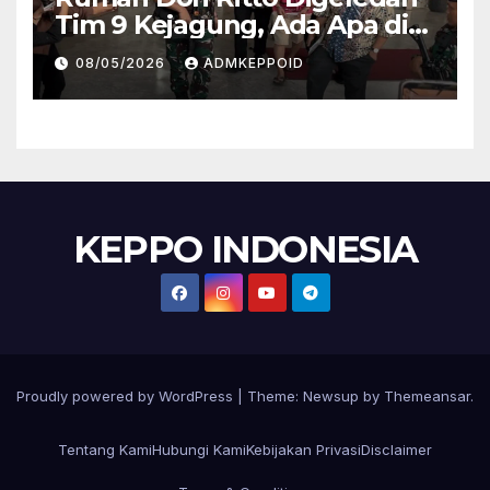
Tim 9 Kejagung, Ada Apa di
Balik Kasus TPPU Febrie?
08/05/2026
ADMKEPPOID
KEPPO INDONESIA
Proudly powered by WordPress
|
Theme:
Newsup
by
Themeansar
.
Tentang Kami
Hubungi Kami
Kebijakan Privasi
Disclaimer