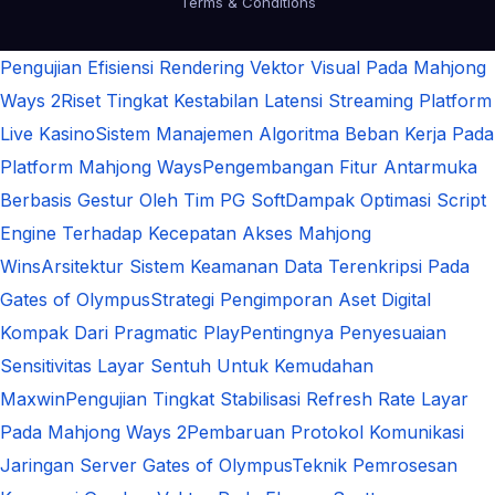
Terms & Conditions
Pengujian Efisiensi Rendering Vektor Visual Pada Mahjong
Ways 2
Riset Tingkat Kestabilan Latensi Streaming Platform
Live Kasino
Sistem Manajemen Algoritma Beban Kerja Pada
Platform Mahjong Ways
Pengembangan Fitur Antarmuka
Berbasis Gestur Oleh Tim PG Soft
Dampak Optimasi Script
Engine Terhadap Kecepatan Akses Mahjong
Wins
Arsitektur Sistem Keamanan Data Terenkripsi Pada
Gates of Olympus
Strategi Pengimporan Aset Digital
Kompak Dari Pragmatic Play
Pentingnya Penyesuaian
Sensitivitas Layar Sentuh Untuk Kemudahan
Maxwin
Pengujian Tingkat Stabilisasi Refresh Rate Layar
Pada Mahjong Ways 2
Pembaruan Protokol Komunikasi
Jaringan Server Gates of Olympus
Teknik Pemrosesan