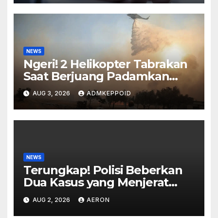
NEWS
Ngeri! 2 Helikopter Tabrakan
Saat Berjuang Padamkan
Kebakaran Hebat di Yunani
AUG 3, 2026
ADMKEPPOID
NEWS
Terungkap! Polisi Beberkan
Dua Kasus yang Menjerat
Presenter Vicky Prasetyo
AUG 2, 2026
AERON