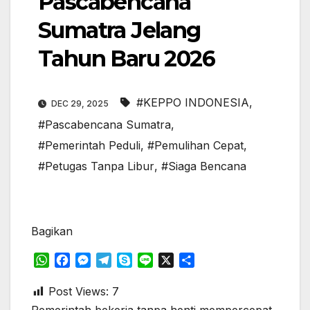
Pascabencana
Sumatra Jelang
Tahun Baru 2026
#KEPPO INDONESIA
,
DEC 29, 2025
#Pascabencana Sumatra
,
#Pemerintah Peduli
,
#Pemulihan Cepat
,
#Petugas Tanpa Libur
,
#Siaga Bencana
Bagikan
W
F
M
T
S
L
X
S
h
a
e
e
k
i
h
a
c
s
l
y
n
a
Post Views:
7
t
e
s
e
p
e
r