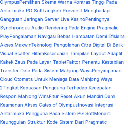
Olympus
Pemilihan Skema Warna Kontras Tinggi Pada
Antarmuka PG Soft
Langkah Preventif Menghadapi
Gangguan Jaringan Server Live Kasino
Pentingnya
Synchronous Audio Rendering Pada Engine Pragmatic
Play
Pengalaman Navigasi Bebas Hambatan Demi Efisiensi
Akses Maxwin
Teknologi Pengolahan Citra Digital Di Balik
Visual Scatter Hitam
Kesesuaian Tampilan Layout Adaptif
Kakek Zeus Pada Layar Tablet
Faktor Penentu Kestabilan
Transfer Data Pada Sistem Mahjong Ways
Penyimpanan
Cloud Otomatis Untuk Menjaga Data Mahjong Ways
2
Tingkat Kepuasan Pengguna Terhadap Kecepatan
Respon Mahjong Wins
Fitur Reset Akun Mandiri Demi
Keamanan Akses Gates of Olympus
Inovasi Integrasi
Antarmuka Pengguna Pada Sistem PG Soft
Meneliti
Keunggulan Struktur Kode Sistem Dari Pragmatic