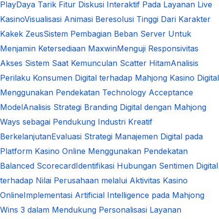
Play
Daya Tarik Fitur Diskusi Interaktif Pada Layanan Live
Kasino
Visualisasi Animasi Beresolusi Tinggi Dari Karakter
Kakek Zeus
Sistem Pembagian Beban Server Untuk
Menjamin Ketersediaan Maxwin
Menguji Responsivitas
Akses Sistem Saat Kemunculan Scatter Hitam
Analisis
Perilaku Konsumen Digital terhadap Mahjong Kasino Digital
Menggunakan Pendekatan Technology Acceptance
Model
Analisis Strategi Branding Digital dengan Mahjong
Ways sebagai Pendukung Industri Kreatif
Berkelanjutan
Evaluasi Strategi Manajemen Digital pada
Platform Kasino Online Menggunakan Pendekatan
Balanced Scorecard
Identifikasi Hubungan Sentimen Digital
terhadap Nilai Perusahaan melalui Aktivitas Kasino
Online
Implementasi Artificial Intelligence pada Mahjong
Wins 3 dalam Mendukung Personalisasi Layanan