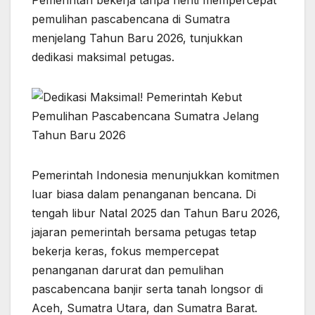
Pemerintah bekerja tanpa henti mempercepat
s
b
e
g
e
e
pemulihan pascabencana di Sumatra
A
o
n
r
menjelang Tahun Baru 2026, tunjukkan
p
o
g
a
dedikasi maksimal petugas.
p
k
e
m
r
Pemerintah Indonesia menunjukkan komitmen
luar biasa dalam penanganan bencana. Di
tengah libur Natal 2025 dan Tahun Baru 2026,
jajaran pemerintah bersama petugas tetap
bekerja keras, fokus mempercepat
penanganan darurat dan pemulihan
pascabencana banjir serta tanah longsor di
Aceh, Sumatra Utara, dan Sumatra Barat.