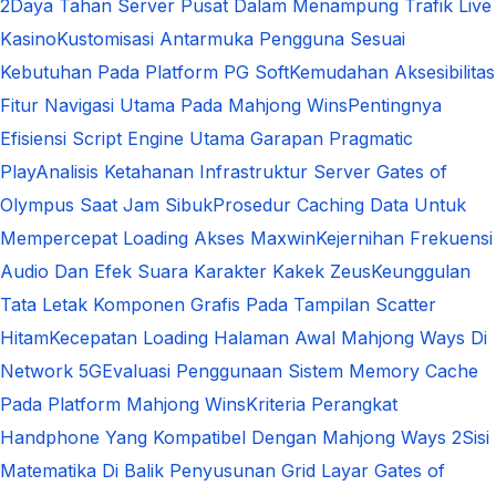
2
Daya Tahan Server Pusat Dalam Menampung Trafik Live
Kasino
Kustomisasi Antarmuka Pengguna Sesuai
Kebutuhan Pada Platform PG Soft
Kemudahan Aksesibilitas
Fitur Navigasi Utama Pada Mahjong Wins
Pentingnya
Efisiensi Script Engine Utama Garapan Pragmatic
Play
Analisis Ketahanan Infrastruktur Server Gates of
Olympus Saat Jam Sibuk
Prosedur Caching Data Untuk
Mempercepat Loading Akses Maxwin
Kejernihan Frekuensi
Audio Dan Efek Suara Karakter Kakek Zeus
Keunggulan
Tata Letak Komponen Grafis Pada Tampilan Scatter
Hitam
Kecepatan Loading Halaman Awal Mahjong Ways Di
Network 5G
Evaluasi Penggunaan Sistem Memory Cache
Pada Platform Mahjong Wins
Kriteria Perangkat
Handphone Yang Kompatibel Dengan Mahjong Ways 2
Sisi
Matematika Di Balik Penyusunan Grid Layar Gates of