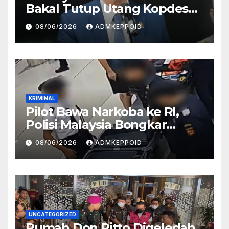
Bakal Tutup Utang Kopdes
Rp 240 Triliun, Cicilan Rp 40
08/06/2026
ADMKEPPOID
Triliun per Tahun
KRIMINAL
Pilot Bawa Narkoba ke RI,
Polisi Malaysia Bongkar
Sosok Pemasok di Balik
08/06/2026
ADMKEPPOID
Kasus Ini
UNCATEGORIZED
Rumah Don Ritto Digeledah