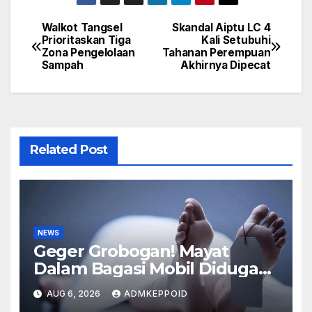
Walkot Tangsel
Skandal Aiptu LC 4
Post
Prioritaskan Tiga
Kali Setubuhi
Zona Pengelolaan
Tahanan Perempuan
navigation
Sampah
Akhirnya Dipecat
Related Post
NEWS
Geger Grobogan! Mayat
Dalam Bagasi Mobil Diduga
Terkait Hilangnya Bos Konter
AUG 6, 2026
ADMKEPPOID
HP