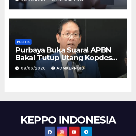
HP
POLITIK
Purbaya Buka Suara! APBN
Bakal Tutup Utang Kopdes
Rp 240 Triliun, Cicilan Rp 40
08/06/2026
ADMKEPPOID
Triliun per Tahun
KEPPO INDONESIA