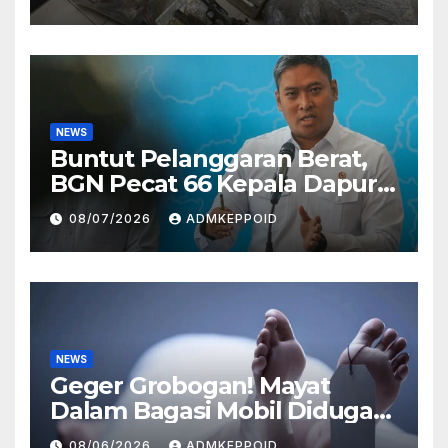
Perusahaan Airsoft Gun
Impor
NEWS
Buntut Pelanggaran Berat,
BGN Pecat 66 Kepala Dapur
MBG dan Ungkap Alasannya
08/07/2026
ADMKEPPOID
NEWS
Geger Grobogan! Mayat
Dalam Bagasi Mobil Diduga
Terkait Hilangnya Bos Konter
08/06/2026
ADMKEPPOID