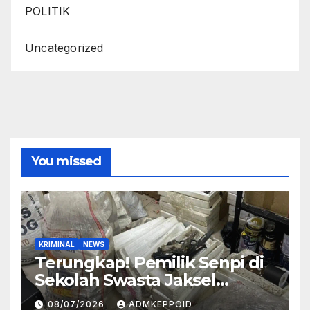
POLITIK
Uncategorized
You missed
KRIMINAL
NEWS
Terungkap! Pemilik Senpi di
Sekolah Swasta Jaksel
Ternyata Direktur
08/07/2026
ADMKEPPOID