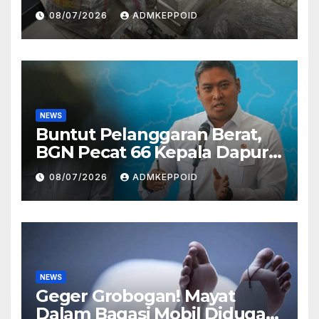
Ternyata Direktur
08/07/2026
ADMKEPPOID
Perusahaan Airsoft Gun
Impor
NEWS
Buntut Pelanggaran Berat,
BGN Pecat 66 Kepala Dapur
MBG dan Ungkap Alasannya
08/07/2026
ADMKEPPOID
NEWS
Geger Grobogan! Mayat
Dalam Bagasi Mobil Diduga