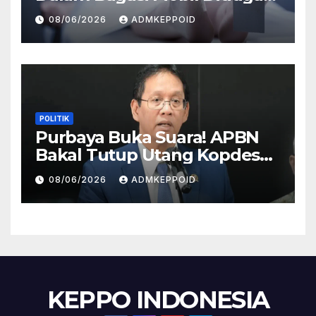
Terkait Hilangnya Bos Konter
08/06/2026
ADMKEPPOID
HP
POLITIK
Purbaya Buka Suara! APBN
Bakal Tutup Utang Kopdes
Rp 240 Triliun, Cicilan Rp 40
08/06/2026
ADMKEPPOID
Triliun per Tahun
KEPPO INDONESIA