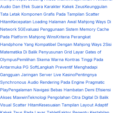
Audio Dan Efek Suara Karakter Kakek Zeus
Keunggulan
Tata Letak Komponen Grafis Pada Tampilan Scatter
Hitam
Kecepatan Loading Halaman Awal Mahjong Ways Di
Network 5G
Evaluasi Penggunaan Sistem Memory Cache
Pada Platform Mahjong Wins
Kriteria Perangkat
Handphone Yang Kompatibel Dengan Mahjong Ways 2
Sisi
Matematika Di Balik Penyusunan Grid Layar Gates of
Olympus
Pemilihan Skema Warna Kontras Tinggi Pada
Antarmuka PG Soft
Langkah Preventif Menghadapi
Gangguan Jaringan Server Live Kasino
Pentingnya
Synchronous Audio Rendering Pada Engine Pragmatic
Play
Pengalaman Navigasi Bebas Hambatan Demi Efisiensi
Akses Maxwin
Teknologi Pengolahan Citra Digital Di Balik
Visual Scatter Hitam
Kesesuaian Tampilan Layout Adaptif
Kakek Zeus Pada Layar Tablet
Faktor Penentu Kestabilan