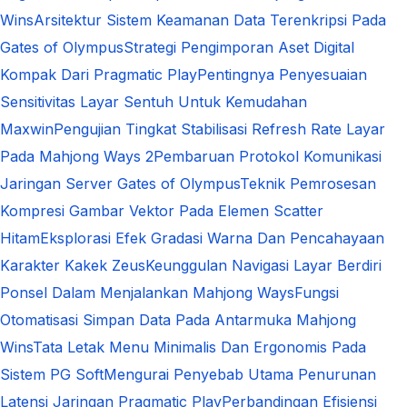
Wins
Arsitektur Sistem Keamanan Data Terenkripsi Pada
Gates of Olympus
Strategi Pengimporan Aset Digital
Kompak Dari Pragmatic Play
Pentingnya Penyesuaian
Sensitivitas Layar Sentuh Untuk Kemudahan
Maxwin
Pengujian Tingkat Stabilisasi Refresh Rate Layar
Pada Mahjong Ways 2
Pembaruan Protokol Komunikasi
Jaringan Server Gates of Olympus
Teknik Pemrosesan
Kompresi Gambar Vektor Pada Elemen Scatter
Hitam
Eksplorasi Efek Gradasi Warna Dan Pencahayaan
Karakter Kakek Zeus
Keunggulan Navigasi Layar Berdiri
Ponsel Dalam Menjalankan Mahjong Ways
Fungsi
Otomatisasi Simpan Data Pada Antarmuka Mahjong
Wins
Tata Letak Menu Minimalis Dan Ergonomis Pada
Sistem PG Soft
Mengurai Penyebab Utama Penurunan
Latensi Jaringan Pragmatic Play
Perbandingan Efisiensi