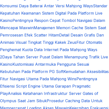
Konsumsi Daya Baterai Antar Versi Mahjong Ways
Standar
Kepatuhan Keamanan Sistem Digital Pada Platform Live
Kasino
Pentingnya Respon Cepat Tombol Navigasi Dalam
Mencapai Maxwin
Manajemen Memori Cache Sistem Saat
Pemrosesan Efek Scatter Hitam
Detail Desain Grafis Dan
Animasi Visual Tingkat Tinggi Kakek Zeus
Fitur Otomatis
Penghemat Kuota Data Internet Pada Mahjong Ways
2
Daya Tahan Server Pusat Dalam Menampung Trafik Live
Kasino
Kustomisasi Antarmuka Pengguna Sesuai
Kebutuhan Pada Platform PG Soft
Kemudahan Aksesibilitas
Fitur Navigasi Utama Pada Mahjong Wins
Pentingnya
Efisiensi Script Engine Utama Garapan Pragmatic
Play
Analisis Ketahanan Infrastruktur Server Gates of
Olympus Saat Jam Sibuk
Prosedur Caching Data Untuk
Mempercepat Loading Akses Maxwin
Kejernihan Frekuensi