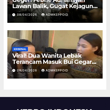
Lawan Balik, Gugat Kejagung
dan Kortas Tipidkor Polri
08/04/2026
ADMKEPPOID
Lewat Praperadilan
KRIMINAL
Viral! Dua Wanita Lebak
Terancam Masuk Bui Gegara
Kasus Injak Al-Qur’an, Ini
08/04/2026
ADMKEPPOID
Fakta Persidangannya