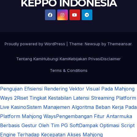
KEPPO INDONESIA
Proudly powered by WordPress
|
Theme:
Newsup
by
Themeansar
.
Tentang Kami
Hubungi Kami
Kebijakan Privasi
Disclaimer
Terms & Conditions
Pengujian Efisiensi Rendering Vektor Visual Pada Mahjong
Ways 2
Riset Tingkat Kestabilan Latensi Streaming Platform
Live Kasino
Sistem Manajemen Algoritma Beban Kerja Pada
Platform Mahjong Ways
Pengembangan Fitur Antarmuka
Berbasis Gestur Oleh Tim PG Soft
Dampak Optimasi Script
Engine Terhadap Kecepatan Akses Mahjong