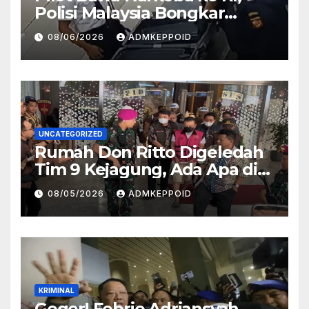
Polisi Malaysia Bongkar
Sosok Pemasok di Balik
08/06/2026
ADMKEPPOID
Kasus Ini
UNCATEGORIZED
Rumah Don Ritto Digeledah
Tim 9 Kejagung, Ada Apa di
Balik Kasus TPPU Febrie?
08/05/2026
ADMKEPPOID
KRIMINAL
Geger! Febrie Adriansyah