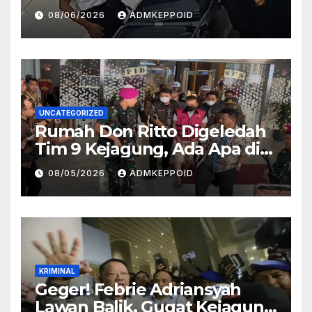
Sosok Pemasok di Balik
08/06/2026
ADMKEPPOID
Kasus Ini
UNCATEGORIZED
Rumah Don Ritto Digeledah
Tim 9 Kejagung, Ada Apa di
Balik Kasus TPPU Febrie?
08/05/2026
ADMKEPPOID
KRIMINAL
Geger! Febrie Adriansyah
Lawan Balik, Gugat Kejagung