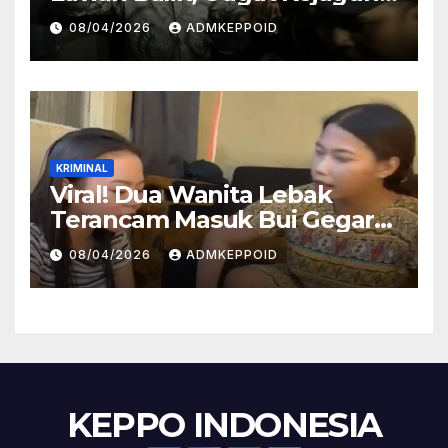
dan Kortas Tipidkor Polri
08/04/2026
ADMKEPPOID
Lewat Praperadilan
KRIMINAL
Viral! Dua Wanita Lebak
Terancam Masuk Bui Gegara
Kasus Injak Al-Qur’an, Ini
08/04/2026
ADMKEPPOID
Fakta Persidangannya
KEPPO INDONESIA