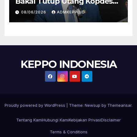
Bakal Tutup Utang Kopdes
Rp 240 Triliun, Cicilan Rp 40
08/06/2026
ADMKEPPOID
Triliun per Tahun
KEPPO INDONESIA
Proudly powered by WordPress
|
Theme:
Newsup
by
Themeansar
.
Tentang Kami
Hubungi Kami
Kebijakan Privasi
Disclaimer
Terms & Conditions