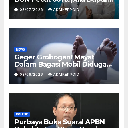
MBG dan Ungkap Alasannya
08/07/2026
ADMKEPPOID
NEWS
Geger Grobogan! Mayat
Dalam Bagasi Mobil Diduga
Terkait Hilangnya Bos Konter
08/06/2026
ADMKEPPOID
HP
POLITIK
Purbaya Buka Suara! APBN