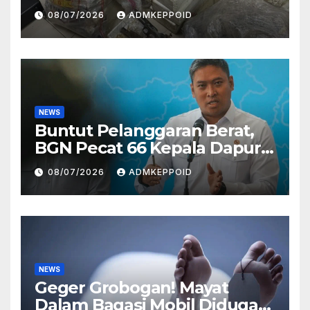
Ternyata Direktur
08/07/2026
ADMKEPPOID
Perusahaan Airsoft Gun
Impor
NEWS
Buntut Pelanggaran Berat,
BGN Pecat 66 Kepala Dapur
MBG dan Ungkap Alasannya
08/07/2026
ADMKEPPOID
NEWS
Geger Grobogan! Mayat
Dalam Bagasi Mobil Diduga