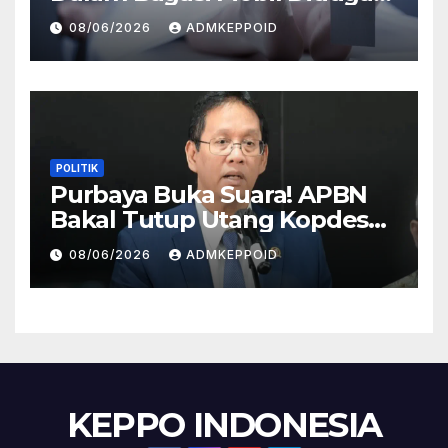
Terkait Hilangnya Bos Konter
08/06/2026
ADMKEPPOID
HP
POLITIK
Purbaya Buka Suara! APBN
Bakal Tutup Utang Kopdes
Rp 240 Triliun, Cicilan Rp 40
08/06/2026
ADMKEPPOID
Triliun per Tahun
KEPPO INDONESIA