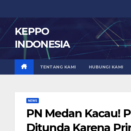
Skip
to
content
KEPPO
INDONESIA
TENTANG KAMI
HUBUNGI KAMI
NEWS
PN Medan Kacau! P
Ditunda Karena Pri