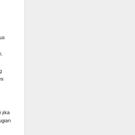
us
i.
g
ni
 jika
ugian