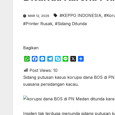
#KEPPO INDONESIA
,
#Kor
MAR 12, 2026
#Printer Rusak
,
#Sidang Ditunda
Bagikan
W
F
M
T
S
L
X
S
h
a
e
e
k
i
h
a
c
s
l
y
n
a
Post Views:
10
t
e
s
e
p
e
r
Sidang putusan kasus korupsi dana BOS di PN
s
b
e
g
e
e
suasana persidangan kacau.
A
o
n
r
p
o
g
a
p
k
e
m
r
Insiden tak terduga menunda sidang putusan 